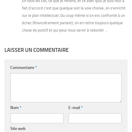
En tous les cas, ce que je retiens, et ce avec quoi je suis tout à
fait d’accord c’est que quelque soit la voie choisie, on s’enrichit
sur le plan intellectuel. Du coup même si on est confronté à un
échec (financièrement parlant), on en retire toujours quelque
chose de positif et qui peut nous servir à rebondir …
LAISSER UN COMMENTAIRE
Commentaire
*
Nom
*
E-mail
*
Site web