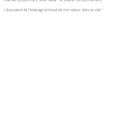
internet consomme 21w en veille… et 26w en fonctionnement.
L’équivalent de l’éclairage principal de mon séjour, dans le vide !