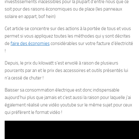
investissements inacessibles pour la plupart d’entre nous que ce
soit pour des raisons économiques ou de place (les panneaux
solaire en appart, bof hein)
Cet article se concentre sur des actions à la portée de tous et vous
permet si vous appliquez toutes les méthodes qui y sont décrites
de
faire des économies
considérables sur votre facture d’électricité
!
Depuis, le prix du kilowatt s’est envolé à raison de plusieurs
pourcents par an et le prix des accessoires et outils présentés lui
n’a cessé de chuter !
Baisser sa consommation électrique est donc indispensable
aujourd’hui plus que jamais et c’est aussi la raison pour laquelle j’ai
également réalisé une vidéo youtube sur le même sujet pour ceux
qui préfèrent le format vidéo !