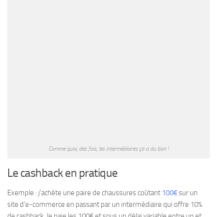
Comme quoi, des fois, les intermédiaires ça a du bon !
Le cashback en pratique
Exemple : j’achète une paire de chaussures coûtant
100€
sur un
site d’e-commerce en passant par un intermédiaire qui offre 10%
de cashback. Je paie les 100€ et sous un délai variable entre un et