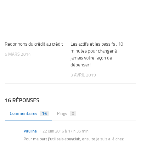
Redonnons du crédit au crédit
Les actifs et les passifs : 10
minutes pour changer à
6 MARS 2014
jamais votre façon de
dépenser !
3 AVRIL 2019
16 RÉPONSES
Commentaires
16
Pings
0
Pauline
22 juin 2016 à 17 h 35 min
Pour ma part j’utilisais ebuyclub, ensuite je suis allé chez