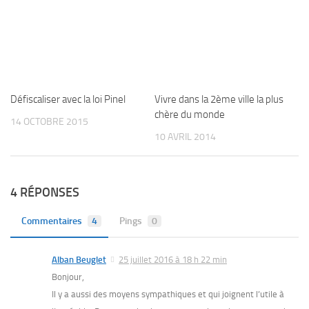
Défiscaliser avec la loi Pinel
Vivre dans la 2ème ville la plus
chère du monde
14 OCTOBRE 2015
10 AVRIL 2014
4 RÉPONSES
Commentaires
4
Pings
0
Alban Beuglet
25 juillet 2016 à 18 h 22 min
Bonjour,
Il y a aussi des moyens sympathiques et qui joignent l’utile à