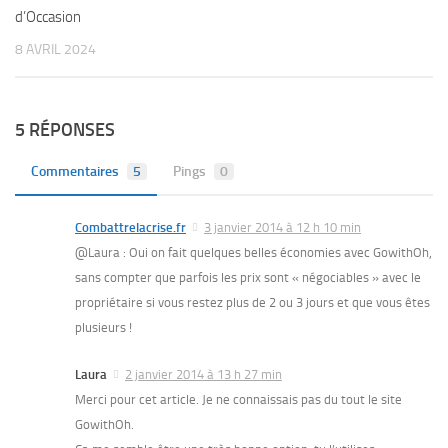
d’Occasion
8 AVRIL 2024
5 RÉPONSES
Commentaires
5
Pings
0
Combattrelacrise.fr
3 janvier 2014 à 12 h 10 min
@Laura : Oui on fait quelques belles économies avec GowithOh,
sans compter que parfois les prix sont « négociables » avec le
propriétaire si vous restez plus de 2 ou 3 jours et que vous êtes
plusieurs !
Laura
2 janvier 2014 à 13 h 27 min
Merci pour cet article. Je ne connaissais pas du tout le site
GowithOh.