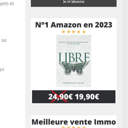
jets et
c sa
qui