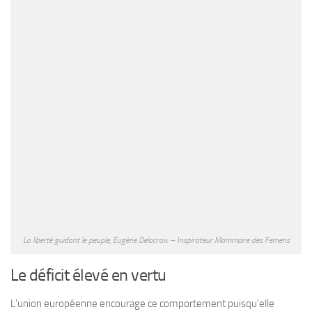
La liberté guidant le peuple, Eugène Delacroix – Inspirateur Mammaire des Femens
Le déficit élevé en vertu
L’union européenne encourage ce comportement puisqu’elle