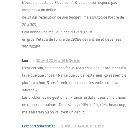
L’etat s’endette de 3% de son PIB, cela ne correspond pas
vraiment a un deficit
de 3% sur l’execution de son budget , mais plutot de l’ordre de
20 a 30%,
Cela donne une meilleur idée du vertige !!!!
en gros, l’etat a de l’ordre de 290B€ de rentrée et depenses
350/360B€
laura
30 avril 2014 à 16 h 54 min
C’est certain, ce n’est pas facile. Mais essaient-ils vraiment d’y
faire quelque chose ? Parce que vu de l’extérieur, ça ressemble
plutôt à « bon, 5 ans à tenir, et on passe les embrouilles au
suivant ».
Les problèmes de gestion en France ne datent pas d’hier, mais
on repousse toujours. Donc si on y réfléchi, 3 %, c’est beaucoup,
mais au train où on va, c’est un début.
Combattrelacrise.fr
30 avril 2014 à 10 h 26 min