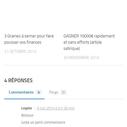
3 Graines à semer pour faire
GAGNER 10000€ rapidement
pousser vos finances
et sans efforts (article
satirique)
21 OCTOBRE 2013
20 NOVEMBRE 2013
4 RÉPONSES
Commentaires
4
Pings
0
coyote
6 juin 2014 à 0 h 26 min
Bonjour
Juste un petit commentaire