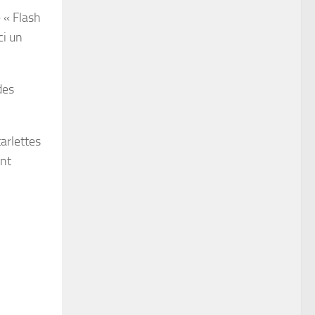
e « Flash
ci un
des
arlettes
ent