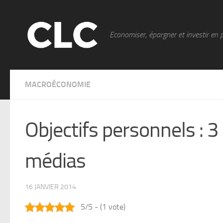
Skip to content
Economiser, épargner et investir en 
MACROÉCONOMIE
Objectifs personnels : 3
médias
16 JANVIER 2014
5/5 - (1 vote)