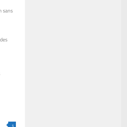
on sans
 des
s
5