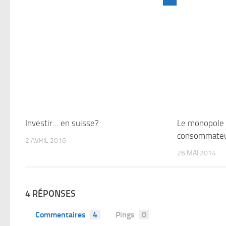
Investir… en suisse?
Le monopole 
consommateur
2 AVRIL 2016
26 MAI 2014
4 RÉPONSES
Commentaires
4
Pings
0