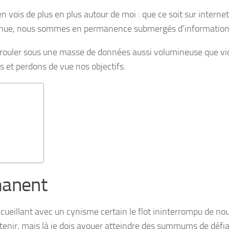
en vois de plus en plus autour de moi : que ce soit sur internet
ntinue, nous sommes en permanence submergés d’information
e crouler sous une masse de données aussi volumineuse que vi
 et perdons de vue nos objectifs.
manent
ccueillant avec un cynisme certain le flot ininterrompu de no
retenir, mais là je dois avouer atteindre des summums de défi