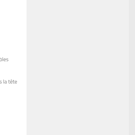
bles
s la tête