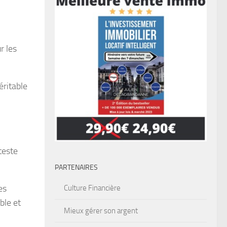
r les
éritable
teste
PARTENAIRES
es
Culture Financière
ble et
Mieux gérer son argent