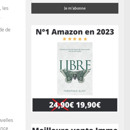
, les
.
de de
uvelles
ance