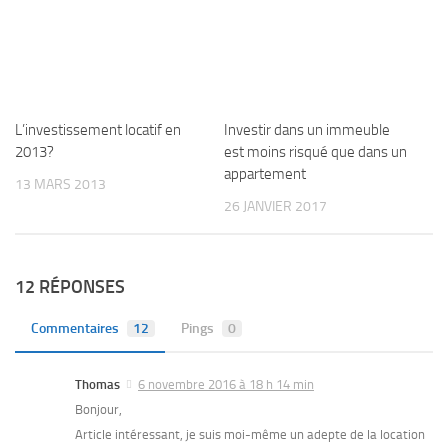
L’investissement locatif en
Investir dans un immeuble
2013?
est moins risqué que dans un
appartement
13 MARS 2013
26 JANVIER 2017
12 RÉPONSES
Commentaires
12
Pings
0
Thomas
6 novembre 2016 à 18 h 14 min
Bonjour,
Article intéressant, je suis moi-même un adepte de la location