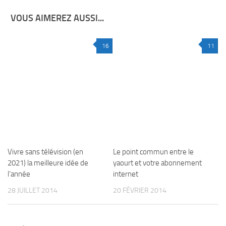
VOUS AIMEREZ AUSSI...
16
11
Vivre sans télévision (en
Le point commun entre le
2021) la meilleure idée de
yaourt et votre abonnement
l’année
internet
28 JUILLET 2014
20 FÉVRIER 2014