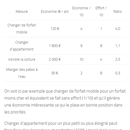
Economie /
Effort /
Mesure
Economie (€ / an)
Ratio
10
10
Changer de forfait
120 €
4
1
4,0
mobile
Changer
1 800 €
9
8
1,1
d’appartement
Vendre la voiture
2 000 €
10
4
2,5
Manger des pates à
30 €
2
8
0,3
l’eau
On voit ici par exemple que changer de forfait mobile pour un forfait
moins cher et équivalent se fait sans effort (1/10) et qu’il génère
une économie intéressante ce qui le place en bonne position dans
les priorités.
Changer d’appartement pour un plus petit ou plus éloigné peut