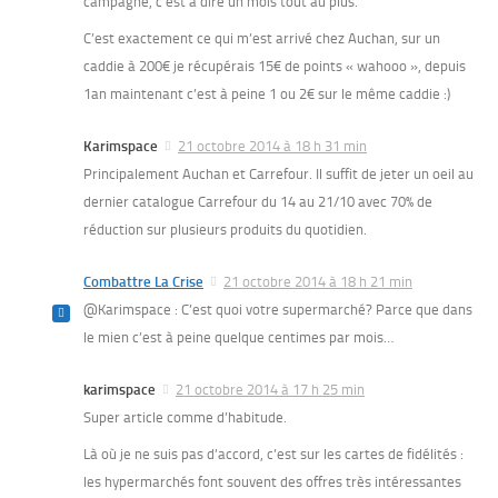
campagne, c’est à dire un mois tout au plus.
C’est exactement ce qui m’est arrivé chez Auchan, sur un
caddie à 200€ je récupérais 15€ de points « wahooo », depuis
1an maintenant c’est à peine 1 ou 2€ sur le même caddie :)
Karimspace
21 octobre 2014 à 18 h 31 min
Principalement Auchan et Carrefour. Il suffit de jeter un oeil au
dernier catalogue Carrefour du 14 au 21/10 avec 70% de
réduction sur plusieurs produits du quotidien.
Combattre La Crise
21 octobre 2014 à 18 h 21 min
@Karimspace : C’est quoi votre supermarché? Parce que dans
le mien c’est à peine quelque centimes par mois…
karimspace
21 octobre 2014 à 17 h 25 min
Super article comme d’habitude.
Là où je ne suis pas d’accord, c’est sur les cartes de fidélités :
les hypermarchés font souvent des offres très intéressantes