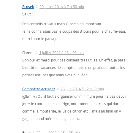
Ecoseb
29 juillet 2014 à 7 h 56 min
Salut !
Des conseils triviaux mais Ô combien important !
Je ne connaissais pas le coups des 3 jours pour le chauffe-eau,
merci pour le partage !
florent
1 juillet 2014 à 16 h 03 min
Bonjour et merci pour ces conseils très utiles. En effet, je pars
bientôt en vacances. Je compte mettre en pratique toutes les
petites astuces que vous avez publiées.
Combattrelacrise.fr
26 juin 2014 à 12 h 17 min
@Emily : Oui il faut s’organiser un minimum pour ne pas devoir
jeter le contenu de son frigo, notamment les trucs qui durent
comme la moutarde, le jus de citron etc… mais au final on y
gagne quand même de façon certaine !
Emily
24 juin 2014 à 13 h 58 min