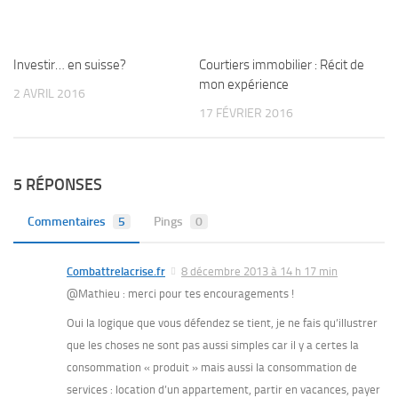
Investir… en suisse?
Courtiers immobilier : Récit de
mon expérience
2 AVRIL 2016
17 FÉVRIER 2016
5 RÉPONSES
Commentaires
5
Pings
0
Combattrelacrise.fr
8 décembre 2013 à 14 h 17 min
@Mathieu : merci pour tes encouragements !
Oui la logique que vous défendez se tient, je ne fais qu’illustrer
que les choses ne sont pas aussi simples car il y a certes la
consommation « produit » mais aussi la consommation de
services : location d’un appartement, partir en vacances, payer