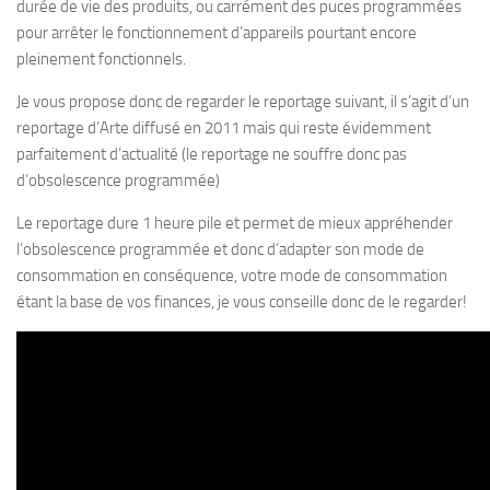
durée de vie des produits, ou carrément des puces programmées
pour arrêter le fonctionnement d’appareils pourtant encore
pleinement fonctionnels.
Je vous propose donc de regarder le reportage suivant, il s’agit d’un
reportage d’Arte diffusé en 2011 mais qui reste évidemment
parfaitement d’actualité (le reportage ne souffre donc pas
d’obsolescence programmée)
Le reportage dure 1 heure pile et permet de mieux appréhender
l’obsolescence programmée et donc d’adapter son mode de
consommation en conséquence, votre mode de consommation
étant la base de vos finances, je vous conseille donc de le regarder!