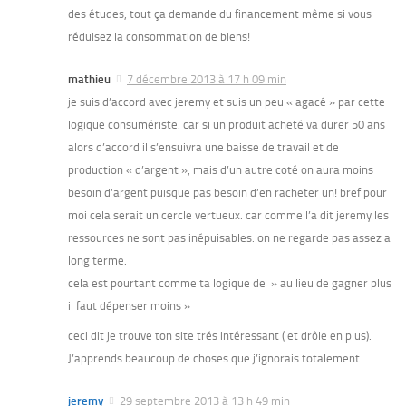
des études, tout ça demande du financement même si vous
réduisez la consommation de biens!
mathieu
7 décembre 2013 à 17 h 09 min
je suis d’accord avec jeremy et suis un peu « agacé » par cette
logique consumériste. car si un produit acheté va durer 50 ans
alors d’accord il s’ensuivra une baisse de travail et de
production « d’argent », mais d’un autre coté on aura moins
besoin d’argent puisque pas besoin d’en racheter un! bref pour
moi cela serait un cercle vertueux. car comme l’a dit jeremy les
ressources ne sont pas inépuisables. on ne regarde pas assez a
long terme.
cela est pourtant comme ta logique de » au lieu de gagner plus
il faut dépenser moins »
ceci dit je trouve ton site trés intéressant ( et drôle en plus).
J’apprends beaucoup de choses que j’ignorais totalement.
jeremy
29 septembre 2013 à 13 h 49 min