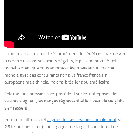
La mondialisation apporte énormément de bénéfices mais ne vient
pas non plus sans ses points négatifs, le plus important étant
probablement que nous sommes désormais sur un marché
mondial avec des concurrents non plus franco français, ni
européens mais chinois, indiens, brésiliens ou américains.
Cela met une pression sans précédent sur les entreprises : les
salaires stagnent, les marges régressent et le niveau de vie global
s’en ressent.
Pour combattre cela et
augmenter ses revenus durablement
, voici
2,5 techniques donc (!) pour gagner de l’argent sur internet de