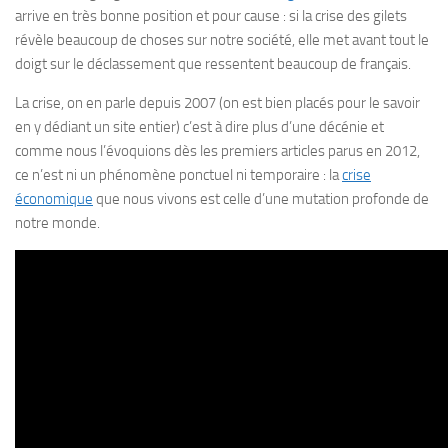
arrive en très bonne position et pour cause : si la crise des gilets
révèle beaucoup de choses sur notre société, elle met avant tout le
doigt sur le déclassement que ressentent beaucoup de français.
La crise, on en parle depuis 2007 (on est bien placés pour le savoir
en y dédiant un site entier) c’est à dire plus d’une décénie et
comme nous l’évoquions dès les premiers articles parus en 2012,
ce n’est ni un phénomène ponctuel ni temporaire : la
crise
économique
que nous vivons est celle d’une mutation profonde de
notre monde.