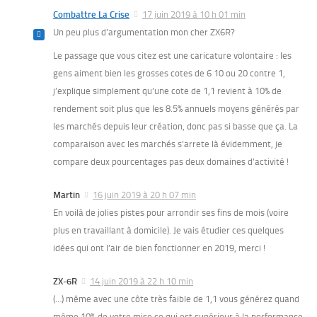
Combattre La Crise
17 juin 2019 à 10 h 01 min
Un peu plus d’argumentation mon cher ZX6R?
Le passage que vous citez est une caricature volontaire : les
gens aiment bien les grosses cotes de 6 10 ou 20 contre 1,
j’explique simplement qu’une cote de 1,1 revient à 10% de
rendement soit plus que les 8.5% annuels moyens générés par
les marchés depuis leur création, donc pas si basse que ça. La
comparaison avec les marchés s’arrete là évidemment, je
compare deux pourcentages pas deux domaines d’activité !
Martin
16 juin 2019 à 20 h 07 min
En voilà de jolies pistes pour arrondir ses fins de mois (voire
plus en travaillant à domicile). Je vais étudier ces quelques
idées qui ont l’air de bien fonctionner en 2019, merci !
ZX-6R
14 juin 2019 à 22 h 10 min
(…) même avec une côte très faible de 1,1 vous générez quand
même 10% de votre mise ce qui est supérieur à la performance