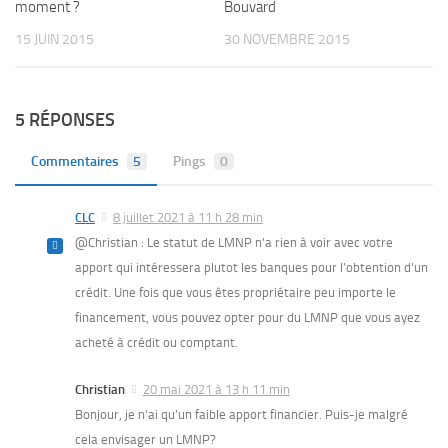
moment ?
Bouvard
15 JUIN 2015
30 NOVEMBRE 2015
5 RÉPONSES
Commentaires
5
Pings
0
CLC
8 juillet 2021 à 11 h 28 min
@Christian : Le statut de LMNP n’a rien à voir avec votre
apport qui intéressera plutot les banques pour l’obtention d’un
crédit. Une fois que vous êtes propriétaire peu importe le
financement, vous pouvez opter pour du LMNP que vous ayez
acheté à crédit ou comptant.
Christian
20 mai 2021 à 13 h 11 min
Bonjour, je n’ai qu’un faible apport financier. Puis-je malgré
cela envisager un LMNP?