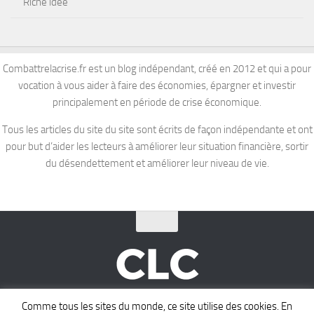
Riche idée
Combattrelacrise.fr est un blog indépendant, créé en 2012 et qui a pour
vocation à vous aider à faire des économies, épargner et investir
principalement en période de crise économique.
Tous les articles du site du site sont écrits de façon indépendante et ont
pour but d’aider les lecteurs à améliorer leur situation financière, sortir
du désendettement et améliorer leur niveau de vie.
COMBATTRE LA CRISE © 2026. Tous droits réservés.
Comme tous les sites du monde, ce site utilise des cookies. En