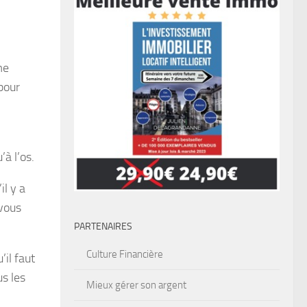
me
pour
’à l’os.
il y a
 vous
PARTENAIRES
Culture Financière
il faut
us les
Mieux gérer son argent