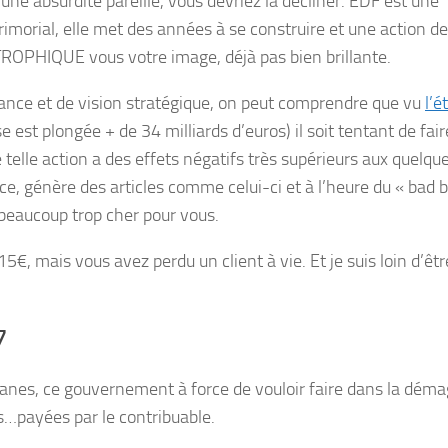
ne absurdité pareille, vous devriez la décliner. EDF est une
 primorial, elle met des années à se construire et une action d
STROPHIQUE vous votre image, déjà pas bien brillante.
ance et de vision stratégique, on peut comprendre que vu
l’é
 est plongée + de 34 milliards d’euros) il soit tentant de fai
telle action a des effets négatifs très supérieurs aux quelqu
nce, génère des articles comme celui-ci et à l’heure du « bad b
 beaucoup trop cher pour vous.
5€, mais vous avez perdu un client à vie. Et je suis loin d’êtr
7
sanes, ce gouvernement à force de vouloir faire dans la déma
s…payées par le contribuable.