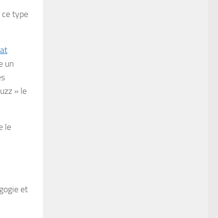
e ce type
tat
re un
es
uzz » le
e le
gogie et