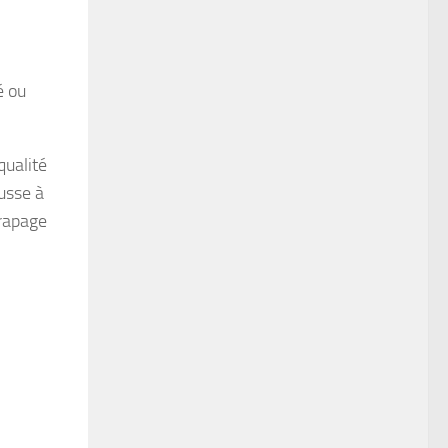
é ou
qualité
ausse à
trapage