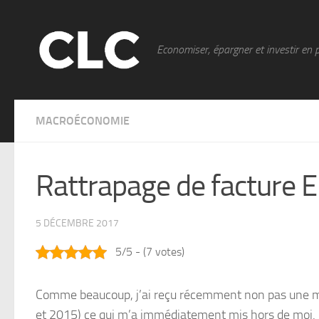
Skip to content
Economiser, épargner et investir en 
MACROÉCONOMIE
Rattrapage de facture ED
5 DÉCEMBRE 2017
5/5 - (7 votes)
Comme beaucoup, j’ai reçu récemment non pas une ma
et 2015) ce qui m’a immédiatement mis hors de moi.