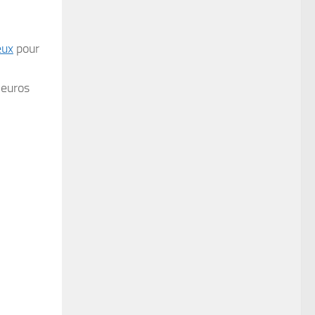
eux
pour
’euros