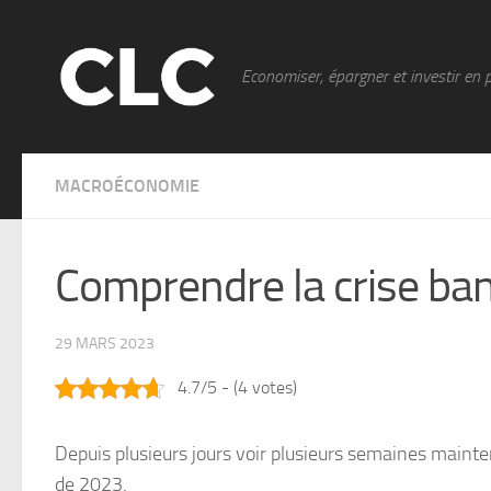
Skip to content
Economiser, épargner et investir en 
MACROÉCONOMIE
Comprendre la crise ba
29 MARS 2023
4.7/5 - (4 votes)
Depuis plusieurs jours voir plusieurs semaines mainten
de 2023.