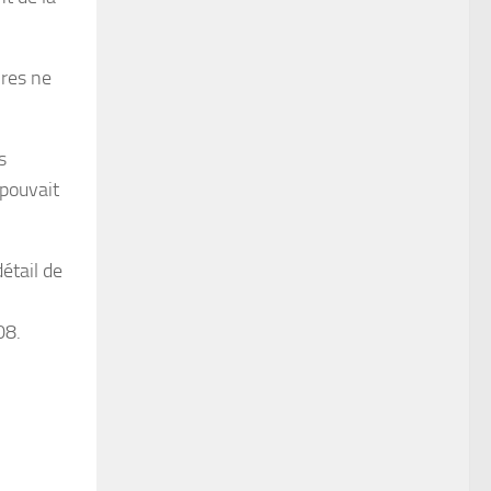
ires ne
s
 pouvait
détail de
08.