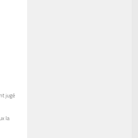
nt jugé
ux la