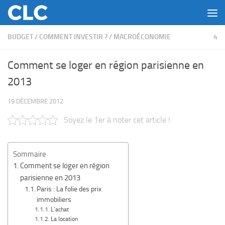
Skip to content
BUDGET
/
COMMENT INVESTIR ?
/
MACROÉCONOMIE
4
Comment se loger en région parisienne en
2013
19 DÉCEMBRE 2012
Soyez le 1er à noter cet article !
Sommaire
Comment se loger en région
parisienne en 2013
Paris : La folie des prix
immobiliers
L’achat
La location