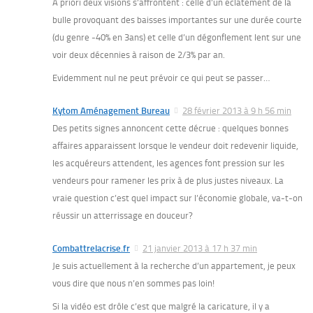
A priori deux visions s’affrontent : celle d’un éclatement de la
bulle provoquant des baisses importantes sur une durée courte
(du genre -40% en 3ans) et celle d’un dégonflement lent sur une
voir deux décennies à raison de 2/3% par an.
Evidemment nul ne peut prévoir ce qui peut se passer…
Kytom Aménagement Bureau
28 février 2013 à 9 h 56 min
Des petits signes annoncent cette décrue : quelques bonnes
affaires apparaissent lorsque le vendeur doit redevenir liquide,
les acquéreurs attendent, les agences font pression sur les
vendeurs pour ramener les prix à de plus justes niveaux. La
vraie question c’est quel impact sur l’économie globale, va-t-on
réussir un atterrissage en douceur?
Combattrelacrise.fr
21 janvier 2013 à 17 h 37 min
Je suis actuellement à la recherche d’un appartement, je peux
vous dire que nous n’en sommes pas loin!
Si la vidéo est drôle c’est que malgré la caricature, il y a