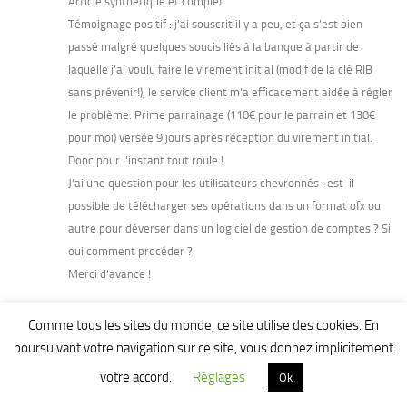
Article synthétique et complet.
Témoignage positif : j’ai souscrit il y a peu, et ça s’est bien
passé malgré quelques soucis liés à la banque à partir de
laquelle j’ai voulu faire le virement initial (modif de la clé RIB
sans prévenir!), le service client m’a efficacement aidée à régler
le problème. Prime parrainage (110€ pour le parrain et 130€
pour moi) versée 9 jours après réception du virement initial.
Donc pour l’instant tout roule !
J’ai une question pour les utilisateurs chevronnés : est-il
possible de télécharger ses opérations dans un format ofx ou
autre pour déverser dans un logiciel de gestion de comptes ? Si
oui comment procéder ?
Merci d’avance !
CLC
27 avril 2021 à 23 h 44 min
Comme tous les sites du monde, ce site utilise des cookies. En
@Norma27 : Merci pour votre témoignage, même si
poursuivant votre navigation sur ce site, vous donnez implicitement
personnellement je n’ai pas eu les mêmes soucis mais c’est
votre accord.
Réglages
Ok
justement intéressant de croiser les avis et les impressions !