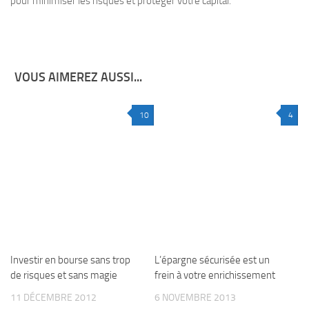
pour minimiser les risques et protéger votre capital.
VOUS AIMEREZ AUSSI...
10
4
Investir en bourse sans trop
L’épargne sécurisée est un
de risques et sans magie
frein à votre enrichissement
11 DÉCEMBRE 2012
6 NOVEMBRE 2013